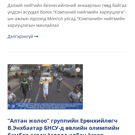
Дэлхий нийтийн бизнесийнхний анхаарлын төвд байгаа
үндсэн асуудал болох “Компаний нийгмийн хариуцлага”-
ын ажлын хүрээнд Монгол улсад “Компанийн нийгмийн
хариуцлагын манлайлал
Дэлгэрэнгүй
“Алтан жолоо” группийн Ерөнхийлөгч
В.Энхбаатар БНСУ-д өвлийн олимпийн