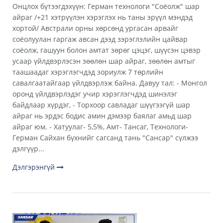
Онцлох бүтээгдэхүүн: Герман технологи "Соёолж" шар
айраг /+21 хэтрүүлэн хэрэглэх нь таны эрүүл мэндэд
хортой/ Австрали орны хөрсөнд ургасан арвайг
соёолуулан гаргаж авсан дээд зэрэглэлийн цайвар
соёолж, гашуун болон амтат зөрөг цэцэг, шүүсэн цэвэр
усаар үйлдвэрлэсэн зөөлөн шар айраг, зөөлөн амтыг
таашаадаг хэрэглэгчдэд зориулж 7 төрлийн
савалгаатайгаар үйлдвэрлэж байна. Давуу тал: - Монгол
оронд үйлдвэрлэдэг учир хэрэглэгчдэд шинэлэг
байдлаар хүрдэг, - Торхоор савладаг шүүгээгүй шар
айраг нь эрдэс бодис амин дэмээр баялаг амьд шар
айраг юм. - Хатуулаг- 5,5%, Амт- Тансаг, Технологи-
Герман Сайхан бүхнийг сагсанд тань "Сансар" сүлжээ
дэлгүүр...
Дэлгэрэнгүй