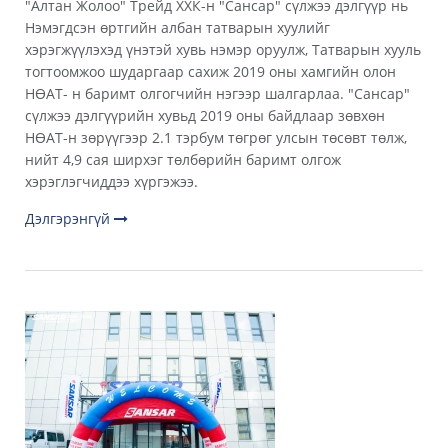
"Алтан Жолоо" Трейд ХХК-н "Сансар" сүлжээ дэлгүүр нь
Нэмэгдсэн өртгийн албан татварын хуулийг
хэрэгжүүлэхэд үнэтэй хувь нэмэр оруулж, Татварын хууль
тогтоомжоо шударгаар сахиж 2019 оны хамгийн олон
НӨАТ- н баримт олгогчийн нэгээр шалгарлаа. "Сансар"
сүлжээ дэлгүүрийн хувьд 2019 оны байдлаар зөвхөн
НӨАТ-н зөрүүгээр 2.1 тэрбум төгрөг улсын төсөвт төлж,
нийт 4,9 сая ширхэг төлбөрийн баримт олгож
хэрэглэгчиддээ хүргэжээ.
Дэлгэрэнгүй