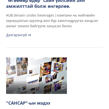
“Өгөөмөр өдөр” сайн үйлсийн аян
амжилттай болж өнгөрлөө.
AUB (Arvain undes beverages ) компани нь нийгмийн
хариуцлагын хүрээнд жил бүр ажилчидруугаа хандсан
ажлыг зохион байгуулж заншсан билээ.
Дэлгэрэнгүй
"САНСАР"-ын мэдээ