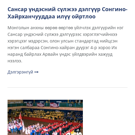
Сансар үндэсний сүлжээ дэлгүүр Сонгино-
Хайрханчууддаа илүү ойртлоо
Монголын анхны өөрөө өөртөө үйлчлэх дэлгүүрийн нэг
Сансар үндэсний сүлжээ дэлгүүрээс хэрэглэгчийнхээ
хэрэгцээг мэдэрсэн, олон улсын стандартад нийцсэн
нэгэн салбараа Сонгино-хайран дүүрэг 4-р хороо Их
наранд байрлах Арвайн үндэс үйлдвэрийн хажууд
нээлээ.
Дэлгэрэнгүй