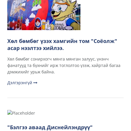
Хөл бөмбөг үзэх хамгийн том "Соёолж"
асар нээлтээ хийлээ.
Хөл бөмбөг сонирхогч мянга мянган залуус, үнэнч
фанатууд та бүхнийг ирж тоглолтоо үзэж, хайртай багаа
дэмжихийг урьж байна.
Дэлгэрэнгүй
"Бэлгээ аваад Диснейлэндрүү"