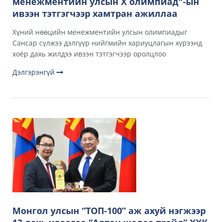
менежментийн улсын X олимпиад"-ын
ивээн тэтгэгчээр хамтран ажиллаа
Хүний нөөцийн менежментийн улсын олимпиадыг
Сансар сүлжээ дэлгүүр нийгмийн хариуцлагын хүрээнд
хоёр дахь жилдээ ивээн тэтгэгчээр оролцлоо
Дэлгэрэнгүй
Монгол улсын “ТОП-100” аж ахуй нэгжээр