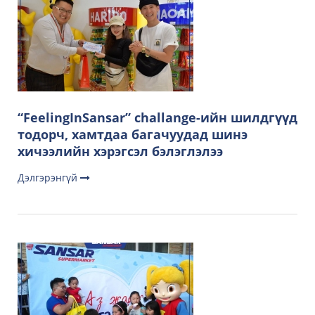
“FeelingInSansar” challange-ийн шилдгүүд
тодорч, хамтдаа багачуудад шинэ
хичээлийн хэрэгсэл бэлэглэлээ
Дэлгэрэнгүй