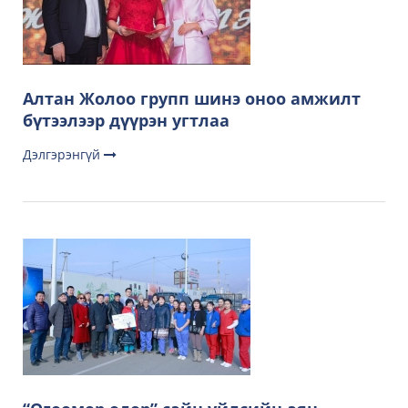
Алтан Жолоо групп шинэ оноо амжилт
бүтээлээр дүүрэн угтлаа
Дэлгэрэнгүй