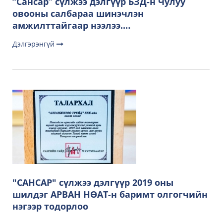
“Сансар” сүлжээ дэлгүүр БЗД-н Чулуу
овооны салбараа шинэчлэн
амжилттайгаар нээлээ.…
Дэлгэрэнгүй
"САНСАР" сүлжээ дэлгүүр 2019 оны
шилдэг АРВАН НӨАТ-н баримт олгогчийн
нэгээр тодорлоо