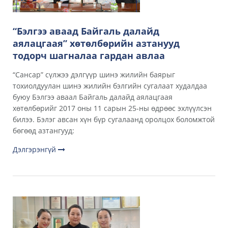
“Бэлгээ аваад Байгаль далайд
аялацгаая” хөтөлбөрийн азтанууд
тодорч шагналаа гардан авлаа
“Сансар” сүлжээ дэлгүүр шинэ жилийн баярыг
тохиолдуулан шинэ жилийн бэлгийн сугалаат худалдаа
буюу Бэлгээ аваал Байгаль далайд аялацгаая
хөтөлбөрийг 2017 оны 11 сарын 25-ны өдрөөс эхлүүлсэн
билээ. Бэлэг авсан хүн бүр сугалаанд оролцох боломжтой
бөгөөд азтангууд:
Дэлгэрэнгүй