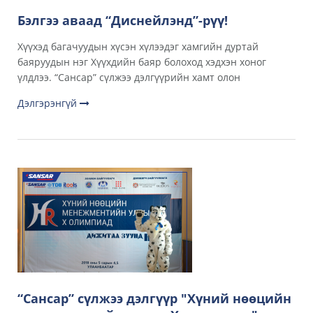
Бэлгээ аваад “Диснейлэнд”-рүү!
Хүүхэд багачуудын хүсэн хүлээдэг хамгийн дуртай
баяруудын нэг Хүүхдийн баяр болоход хэдхэн хоног
үлдлээ. “Сансар” сүлжээ дэлгүүрийн хамт олон
Дэлгэрэнгүй
“Сансар” сүлжээ дэлгүүр "Хүний нөөцийн