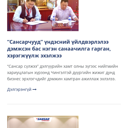
“Сансарчууд” үндэсний үйлдвэрлэлээ
дэмжсэн бас нэгэн санаачилга гарган,
хэрэгжүүлж эхэлжээ
“Сансар сүлжээ” дэлгүүрийн хамт олны зүгээс нийгмийн
хариуцлагын хүрээнд Чингэлтэй дүүргийн жижиг дунд
бизнес эрхлэгчдийг дэмжин хамтран ажиллаж эхлэлээ.
Дэлгэрэнгүй