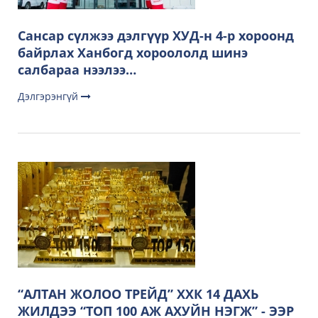
Сансар сүлжээ дэлгүүр ХУД-н 4-р хороонд
байрлах Ханбогд хороололд шинэ
салбараа нээлээ…
Дэлгэрэнгүй
“АЛТАН ЖОЛОО ТРЕЙД” ХХК 14 ДАХЬ
ЖИЛДЭЭ “ТОП 100 АЖ АХУЙН НЭГЖ” - ЭЭР