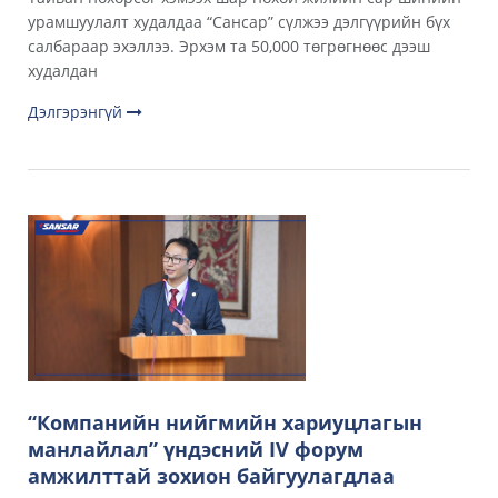
урамшуулалт худалдаа “Сансар” сүлжээ дэлгүүрийн бүх
салбараар эхэллээ. Эрхэм та 50,000 төгрөгнөөс дээш
худалдан
Дэлгэрэнгүй
“Компанийн нийгмийн хариуцлагын
манлайлал” үндэсний IV форум
амжилттай зохион байгуулагдлаа