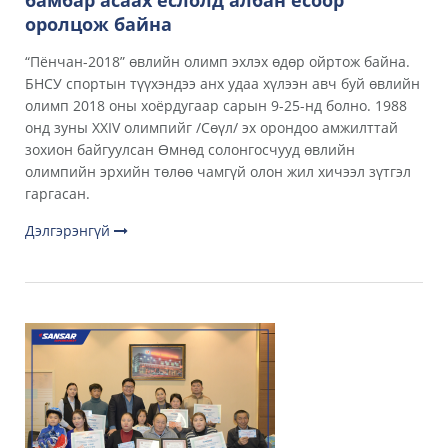
бамбар асаах ёслолд албан ёсоор
оролцож байна
“Пёнчан-2018” өвлийн олимп эхлэх өдөр ойртож байна.
БНСУ спортын түүхэндээ анх удаа хүлээн авч буй өвлийн
олимп 2018 оны хоёрдугаар сарын 9-25-нд болно. 1988
онд зуны XXIV олимпийг /Сөүл/ эх орондоо амжилттай
зохион байгуулсан Өмнөд солонгосчууд өвлийн
олимпийн эрхийн төлөө чамгүй олон жил хичээл зүтгэл
гаргасан.
Дэлгэрэнгүй