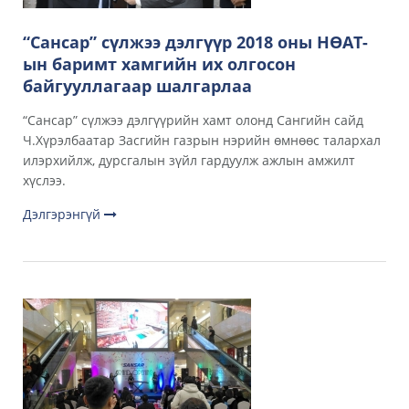
“Сансар” сүлжээ дэлгүүр 2018 оны НӨАТ-
ын баримт хамгийн их олгосон
байгууллагаар шалгарлаа
“Сансар” сүлжээ дэлгүүрийн хамт олонд Сангийн сайд
Ч.Хүрэлбаатар Засгийн газрын нэрийн өмнөөс талархал
илэрхийлж, дурсгалын зүйл гардуулж ажлын амжилт
хүслээ.
Дэлгэрэнгүй