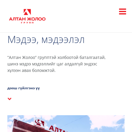
Мэдээ, мэдээлэл
“Алтан Жолоо” групптэй холбоотой баталгаатай,
шинэ мэдээ мэдээллийг цаг алдалгүй эндээс
хүлээн авах боломжтой.
доош гүйлгэнэ үү