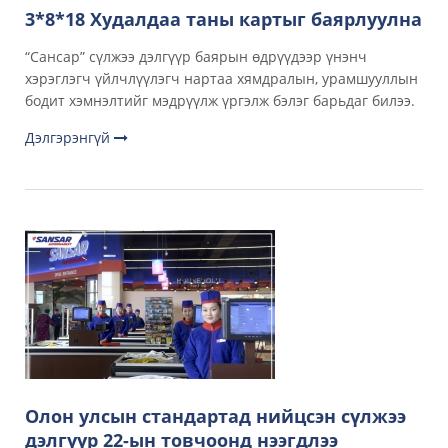
3*8*18 Худалдаа таны картыг баярлуулна
“Сансар” сүлжээ дэлгүүр баярын өдрүүдээр үнэнч
хэрэглэгч үйлчлүүлэгч нартаа хямдралын, урамшууллын
бодит хэмнэлтийг мэдрүүлж үргэлж бэлэг барьдаг билээ.
Дэлгэрэнгүй
Олон улсын стандартад нийцсэн сүлжээ
дэлгүүр 22-ын товчоонд нээгдлээ