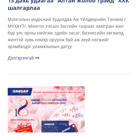
13 дахь удаагаа “Алтан жолоо трэйд” ХХК
шалгарлаа
Монголын үндэсний Худалдаа Аж Үйлдвэрийн Танхим /
МҮХАҮТ/, Монгол Улсын Засгийн газраас хамтран жил
бүр улс орны нийгэм, эдийн засаг, бизнесийн хөгжилд
жинтэй хувь нэмэр оруулж буй аж ахуй нэгжийг
эрэмбэлдэг уламжлалын дагуу
Дэлгэрэнгүй