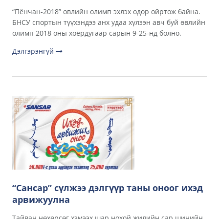
“Пёнчан-2018” өвлийн олимп эхлэх өдөр ойртож байна.
БНСУ спортын түүхэндээ анх удаа хүлээн авч буй өвлийн
олимп 2018 оны хоёрдугаар сарын 9-25-нд болно.
Дэлгэрэнгүй
“Сансар” сүлжээ дэлгүүр таны оноог ихэд
арвижуулна
Тайван нөхөрсөг хэмээх шар нохой жилийн сар шинийн