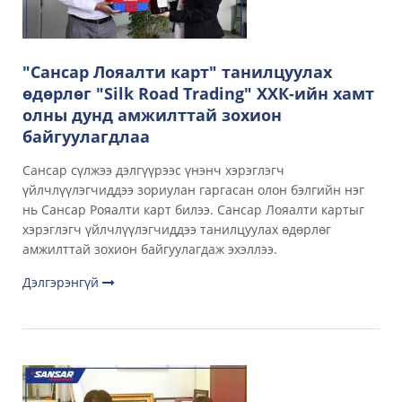
"Сансар Лояалти карт" танилцуулах
өдөрлөг "Silk Road Trading" ХХК-ийн хамт
олны дунд амжилттай зохион
байгуулагдлаа
Сансар сүлжээ дэлгүүрээс үнэнч хэрэглэгч
үйлчлүүлэгчиддээ зориулан гаргасан олон бэлгийн нэг
нь Сансар Рояалти карт билээ. Сансар Лояалти картыг
хэрэглэгч үйлчлүүлэгчиддээ танилцуулах өдөрлөг
амжилттай зохион байгуулагдаж эхэллээ.
Дэлгэрэнгүй