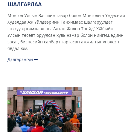
ШАЛГАРЛАА
Монгол Улсын Засгийн газар болон Монголын Үндэсний
Худалдаа Аж Үйлдвэрийн Танхимаас шалгаруулдаг
энэхүү өргөмжлөл нь “Алтан Жолоо Трейд” ХХК-ийн
Улсын төсөвт оруулсан хувь нэмэр болон нийгэм, эдийн
засаг, бизнесийн салбарт гаргасан амжилтыг үнэлсэн
явдал юм.
Дэлгэрэнгүй