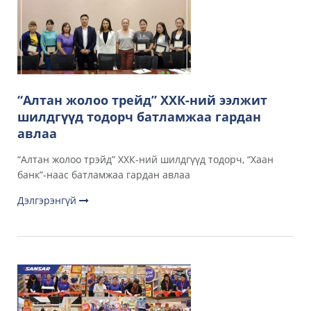
“Алтан жолоо трейд” ХХК-ний ээлжит
шилдгүүд тодорч батламжаа гардан
авлаа
“Алтан жолоо трэйд” ХХК-ний шилдгүүд тодорч, “Хаан
банк”-наас батламжаа гардан авлаа
Дэлгэрэнгүй