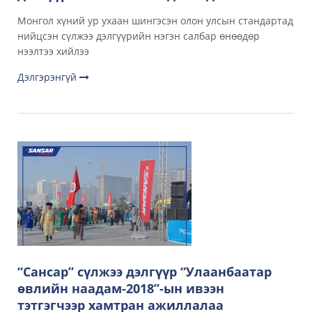
Монгол хүний ур ухаан шингэсэн олон улсын стандартад
нийцсэн сүлжээ дэлгүүрийн нэгэн салбар өнөөдөр
нээлтээ хийлээ
Дэлгэрэнгүй
“Сансар” сүлжээ дэлгүүр “Улаанбаатар
өвлийн наадам-2018”-ын ивээн
тэтгэгчээр хамтран ажиллалаа