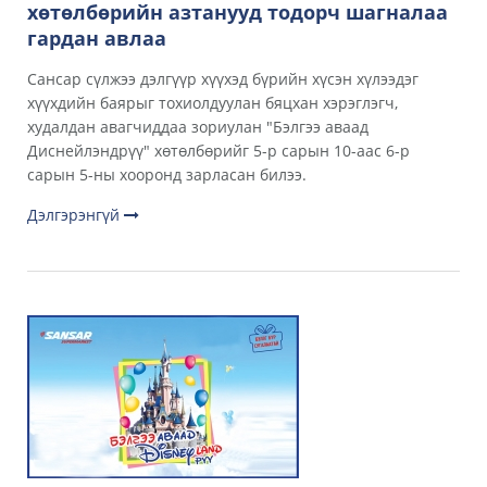
хөтөлбөрийн азтанууд тодорч шагналаа
гардан авлаа
Сансар сүлжээ дэлгүүр хүүхэд бүрийн хүсэн хүлээдэг
хүүхдийн баярыг тохиолдуулан бяцхан хэрэглэгч,
худалдан авагчиддаа зориулан "Бэлгээ аваад
Диснейлэндрүү" хөтөлбөрийг 5-р сарын 10-аас 6-р
сарын 5-ны хооронд зарласан билээ.
Дэлгэрэнгүй