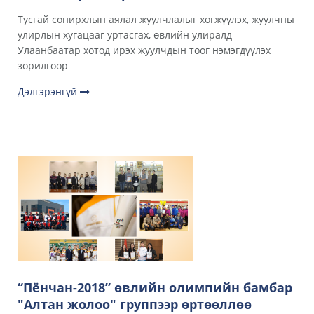
Тусгай сонирхлын аялал жуулчлалыг хөгжүүлэх, жуулчны
улирлын хугацааг уртасгах, өвлийн улиралд
Улаанбаатар хотод ирэх жуулчдын тоог нэмэгдүүлэх
зорилгоор
Дэлгэрэнгүй
“Пёнчан-2018” өвлийн олимпийн бамбар
"Алтан жолоо" группээр өртөөллөө