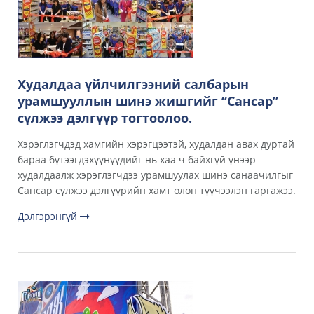
Худалдаа үйлчилгээний салбарын
урамшууллын шинэ жишгийг “Сансар”
сүлжээ дэлгүүр тогтоолоо.
Хэрэглэгчдэд хамгийн хэрэгцээтэй, худалдан авах дуртай
бараа бүтээгдэхүүнүүдийг нь хаа ч байхгүй үнээр
худалдаалж хэрэглэгчдээ урамшуулах шинэ санаачилгыг
Сансар сүлжээ дэлгүүрийн хамт олон түүчээлэн гаргажээ.
Дэлгэрэнгүй