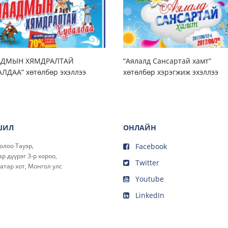
АДМЫН ХЯМДРАЛТАЙ
“Аялалд Сансартай хамт”
ЛДАА” хөтөлбөр эхэллээ
хөтөлбөр хэрэгжиж эхэллээ
ШИЛ
ОНЛАЙН
олоо Тауэр,
Facebook
р дүүрэг 3-р хороо,
Twitter
атар хот, Монгол улс
Youtube
LinkedIn