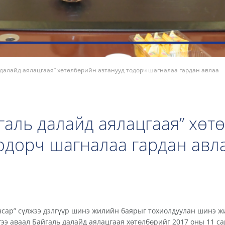
ь далайд аялацгаая” хөтөлбөрийн азтанууд тодорч шагналаа гардан авлаа
йгаль далайд аялацгаая” хөт
одорч шагналаа гардан авл
нсар” сүлжээ дэлгүүр шинэ жилийн баярыг тохиолдуулан шинэ ж
гээ аваал Байгаль далайд аялацгаая хөтөлбөрийг 2017 оны 11 са