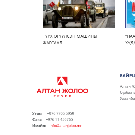
ТҮҮХ ӨГҮҮЛСЭН МАШИНЫ
“НА
ЖАГСААЛ
ХУДА
БАЙР
Алтан Ж
Сүхбаата
Улаанба
Утас:
+976 7705 5959
Факс:
+976 11 456765
Имэйл:
info@altanjoloo.mn