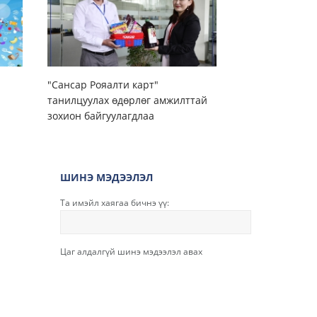
"Сансар Рояалти карт"
танилцуулах өдөрлөг амжилттай
зохион байгуулагдлаа
ШИНЭ МЭДЭЭЛЭЛ
Та имэйл хаягаа бичнэ үү:
Цаг алдалгүй шинэ мэдээлэл авах