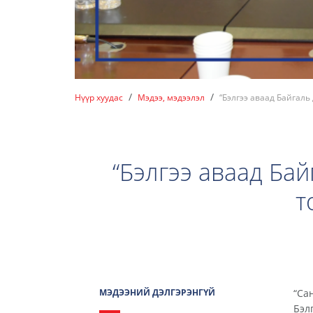
Нүүр хуудас
Мэдээ, мэдээлэл
“Бэлгээ аваад Байгал
“Бэлгээ аваад Ба
т
МЭДЭЭНИЙ ДЭЛГЭРЭНГҮЙ
“Са
Бэл