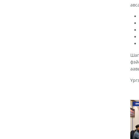
авс
Шаг
фэй
аав
Үрг