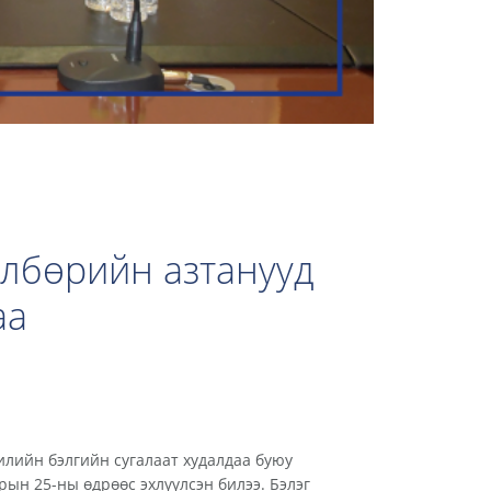
өлбөрийн азтанууд
аа
илийн бэлгийн сугалаат худалдаа буюу
рын 25-ны өдрөөс эхлүүлсэн билээ. Бэлэг