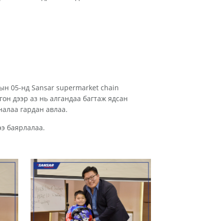
ын 05-нд Sansar supermarket chain
он дээр аз нь алгандаа багтаж ядсан
налаа гардан авлаа.
ээ баярлалаа.