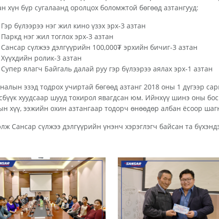
ан хүн бүр сугалаанд оролцох боломжтой бөгөөд азтангууд:
Гэр бүлээрээ нэг жил кино үзэх эрх-3 азтан
Паркд нэг жил тоглох эрх-3 азтан
Сансар сүлжээ дэлгүүрийн 100,000₮ эрхийн бичиг-3 азтан
Хүүхдийн ролик-3 азтан
Супер ялагч Байгаль далай руу гэр бүлээрээ аялах эрх-1 азтан
налын эзэд тодрох учиртай бөгөөд азтанг 2018 оны 1 дүгээр сар
сбүүк хуудсаар шууд тохирол явагдсан юм. Ийнхүү шинэ оны босг
ын хүү, ээжийн охин азтангаар тодорч өнөөдөр албан ёсоор шаг
элж Сансар сүлжээ дэлгүүрийн үнэнч хэрэглэгч байсан та бүхэнд