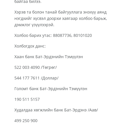
байгаа билээ.
Хэрэв та болон танай байгууллага энэхүү аянд
нэгдхийг хүсвэл доорхи хаягаар холбоо барьж,
дэмжлэг үзүүлээрэй.
Холбоо барих утас: 88087736, 80101020
Холбогдох данс:
Хаан банк Бат-Эрдэнийн Тэмүүлэн
522 003 4090 /Төгрөг/
544 177 7611 /Доллар/
Голомт банк Бат-Эрдэнийн Тэмүүлэн
190 511 5157
Худалдаа хөгжлийн банк Бат-Эрдэнэ /Аав/
499 250 900