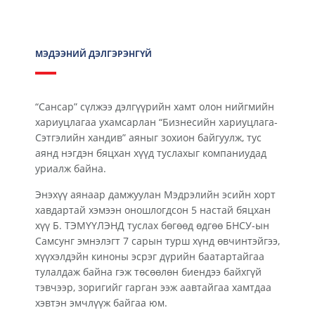
МЭДЭЭНИЙ ДЭЛГЭРЭНГҮЙ
“Сансар” сүлжээ дэлгүүрийн хамт олон нийгмийн
хариуцлагаа ухамсарлан “Бизнесийн хариуцлага-
Сэтгэлийн хандив” аяныг зохион байгуулж, тус
аянд нэгдэн бяцхан хүүд туслахыг компаниудад
уриалж байна.
Энэхүү аянаар дамжуулан Мэдрэлийн эсийн хорт
хавдартай хэмээн оношлогдсон 5 настай бяцхан
хүү Б. ТЭМҮҮЛЭНД туслах бөгөөд өдгөө БНСУ-ын
Самсунг эмнэлэгт 7 сарын турш хүнд өвчинтэйгээ,
хүүхэлдэйн киноны эсрэг дүрийн баатартайгаа
тулалдаж байна гэж төсөөлөн биендээ байхгүй
тэвчээр, зоригийг гарган ээж аавтайгаа хамтдаа
хэвтэн эмчлүүж байгаа юм.