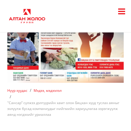
Нүүр хуудас
Мэдээ, мэдээлэл
"Сансар” сүлжээ дэлгүүрийн хамт олон Бяцхан хүүд туслах аяныг
эхлүүлж бусад компаниудыг нийгмийн хариуцлагаа хэрэгжүүлж
аянд нэгдэхийг уриаллаа