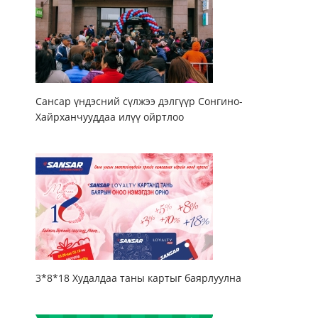
Сансар үндэсний сүлжээ дэлгүүр Сонгино-
Хайрханчууддаа илүү ойртлоо
3*8*18 Худалдаа таны картыг баярлуулна