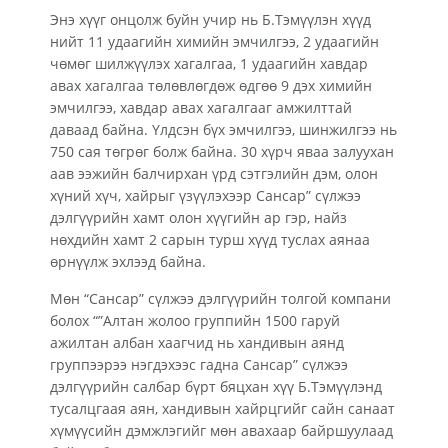
Энэ хүүг онцолж буйн учир нь Б.Тэмүүлэн хүүд
нийт 11 удаагийн химийн эмчилгээ, 2 удаагийн
чөмөг шилжүүлэх хагалгаа, 1 удаагийн хавдар
авах хагалгаа төлөвлөгдөж өдгөө 9 дэх химийн
эмчилгээ, хавдар авах хагалгааг амжилттай
даваад байна. Үлдсэн бүх эмчилгээ, шинжилгээ нь
750 сая төгрөг болж байна. 30 хүрч яваа залуухан
аав ээжийн балчирхан үрд сэтгэлийн дэм, олон
хүний хүч, хайрыг үзүүлэхээр Сансар” сүлжээ
дэлгүүрийн хамт олон хүүгийн ар гэр, найз
нөхдийн хамт 2 сарын турш хүүд туслах аянаа
өрнүүлж эхлээд байна.
Мөн “Сансар” сүлжээ дэлгүүрийн толгой компани
болох “”Алтан жолоо группийн 1500 гаруй
ажилтан албан хаагчид нь хандивын аянд
группээрээ нэгдэхээс гадна Сансар” сүлжээ
дэлгүүрийн салбар бүрт бяцхан хүү Б.Тэмүүлэнд
тусалцгаая аян, хандивын хайрцгийг сайн санаат
хүмүүсийн дэмжлэгийг мөн авахаар байршуулаад