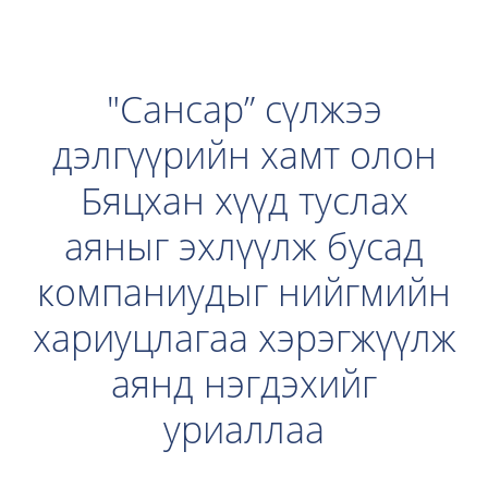
"Сансар” сүлжээ
дэлгүүрийн хамт олон
Бяцхан хүүд туслах
аяныг эхлүүлж бусад
компаниудыг нийгмийн
хариуцлагаа хэрэгжүүлж
аянд нэгдэхийг
уриаллаа