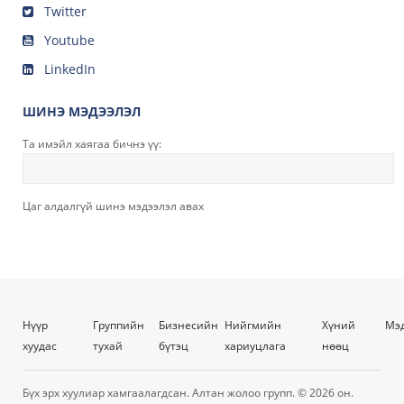
Twitter
Youtube
LinkedIn
ШИНЭ МЭДЭЭЛЭЛ
Та имэйл хаягаа бичнэ үү:
Цаг алдалгүй шинэ мэдээлэл авах
Нүүр
Группийн
Бизнесийн
Нийгмийн
Хүний
Мэ
хуудас
тухай
бүтэц
хариуцлага
нөөц
Бүх эрх хуулиар хамгаалагдсан. Алтан жолоо групп. © 2026 он.