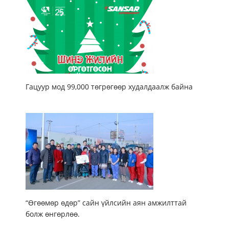
Гацуур мод 99,000 төгрөгөөр худалдаалж байна
“Өгөөмөр өдөр” сайн үйлсийн аян амжилттай
болж өнгөрлөө.