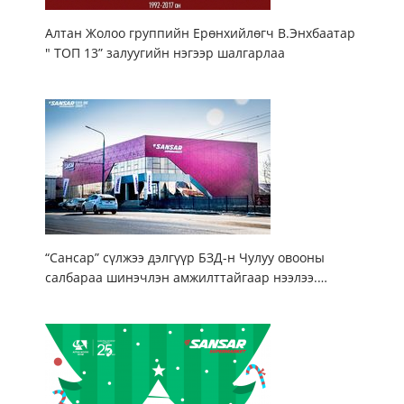
Алтан Жолоо группийн Ерөнхийлөгч В.Энхбаатар
" ТОП 13” залуугийн нэгээр шалгарлаа
“Сансар” сүлжээ дэлгүүр БЗД-н Чулуу овооны
салбараа шинэчлэн амжилттайгаар нээлээ.…