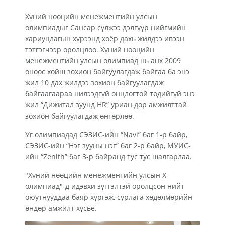
Хүний нөөцийн менежментийн улсын
олимпиадыг Сансар сүлжээ дэлгүүр нийгмийн
хариуцлагын хүрээнд хоёр дахь жилдээ ивээн
тэтгэгчээр оролцлоо. Хүний нөөцийн
менежментийн улсын олимпиад нь анх 2009
оноос хойш зохион байгуулагдаж байгаа ба энэ
жил 10 дах жилдээ зохион байгуулагдаж
байгаагаараа нилээдгүй онцлогтой төдийгүй энэ
жил “Дижитал зуунд HR” уриан дор амжилттай
зохион байгуулагдаж өнгөрлөө.
Уг олимпиадад СЭЗИС-ийн “Navi” баг 1-р байр,
СЭЗИС-ийн “Нэг зууны нэг” баг 2-р байр, МУИС-
ийн “Zenith” баг 3-р байранд тус тус шалгарлаа.
"Хүний нөөцийн менежментийн улсын X
олимпиад"-д идэвхи зүтгэлтэй оролцсон нийт
оюутнууддаа баяр хүргэж, сурлага хөдөлмөрийн
өндөр амжилт хүсье.