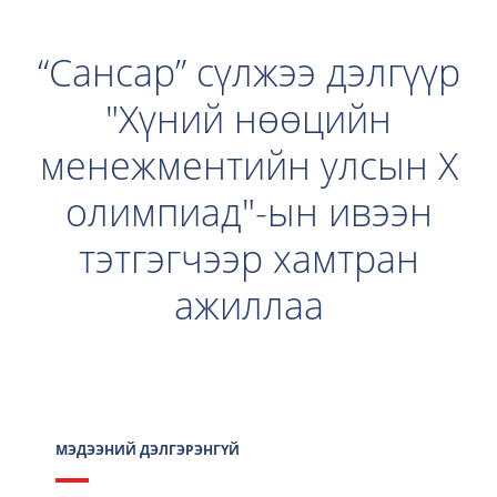
“Сансар” сүлжээ дэлгүүр
"Хүний нөөцийн
менежментийн улсын X
олимпиад"-ын ивээн
тэтгэгчээр хамтран
ажиллаа
МЭДЭЭНИЙ ДЭЛГЭРЭНГҮЙ