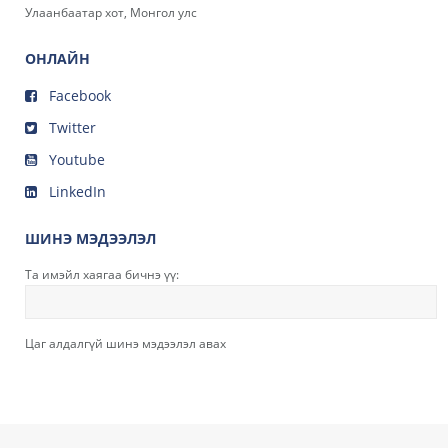
Улаанбаатар хот, Монгол улс
ОНЛАЙН
Facebook
Twitter
Youtube
LinkedIn
ШИНЭ МЭДЭЭЛЭЛ
Та имэйл хаягаа бичнэ үү:
Цаг алдалгүй шинэ мэдээлэл авах