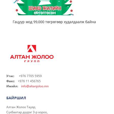
Гацуур мод 99,000 төгрөгөөр худалдаалж байна
Утас:
+976 7705 5959
Факс:
+976 11 456765
Имэйл:
info@altanjoloo.mn
БАЙРШИЛ
Алтан Жолоо Тауэр,
Сүхбаатар дүүрэг 3-р хороо,