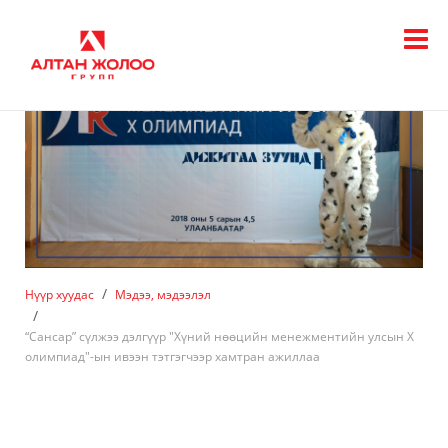
Нүүр хуудас
Мэдээ, мэдээлэл
“Сансар” сүлжээ дэлгүүр "Хүний нөөцийн менежментийн улсын X
олимпиад"-ын ивээн тэтгэгчээр хамтран ажиллаа