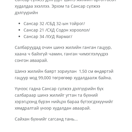
худалдаа эхэллээ. Эрхэм та Сансар сүлжээ
дэлгүүрийн
Сансар 32 /СБД 32-ын тойрог/
Сансар 21 /СХД Содон хороолол/
Сансар 34 /ХУД Яармаг/
Салбаруудад очин шинэ жилийн ганган гацуур,
хаана ч байхгүй чамин, ганган чимэглэлүүдээ
сонгон аваарай.
Шинэ жилийн баярт зориулан 1,50 см өндөртэй
гацуур мод 99,000 төгрөгөөр худалдаалж байна.
Үүнээс гадна Сансар сүлжээ дэлгүүрийн бүх
салбараар шинэ жилийг угтан та бүхний
хэрэгцээнд бүрэн нийцэх бараа бүтээгдэхүүнийг
хямдралтай үнээр худалдан аваарай.
Сайхан бүхнийг сагсанд тань...