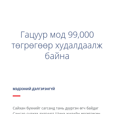
Гацуур мод 99,000
төгрөгөөр худалдаалж
байна
МЭДЭЭНИЙ ДЭЛГЭРЭНГҮЙ
Сайхан бүхнийг сагсанд тань дүүргэн өгч байдаг
Сансар сүлжээ дэлгүүрт Шинэ жилийн өргөтгөсөн