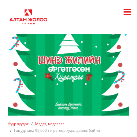
Нүүр хуудас
Мэдээ, мэдээлэл
Гацуур мод 99,000 төгрөгөөр худалдаалж байна