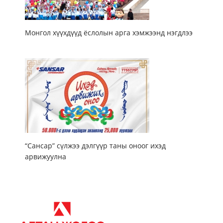
Монгол хүүхдүүд ёслолын арга хэмжээнд нэгдлээ
“Сансар” сүлжээ дэлгүүр таны оноог ихэд
арвижуулна