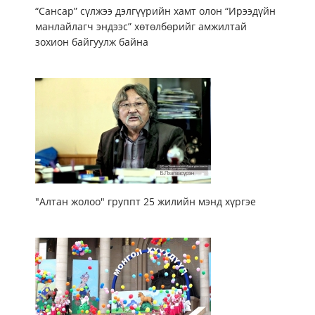
“Сансар” сүлжээ дэлгүүрийн хамт олон “Ирээдүйн
манлайлагч эндээс” хөтөлбөрийг амжилтай
зохион байгуулж байна
"Алтан жолоо" группт 25 жилийн мэнд хүргэе